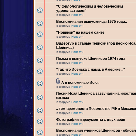
"С филологическим и человеческим
удовольствием"
в форуме
Новости
Воспоминания выпускницы 1975 года..
в форуме
Новости
"Новинки" на нашем сайте
в форуме
Новости
Видеотур в старые Териоки (под песню Иса
Шейниса)
в форуме
Новости
Поэма о выпуске Шейнисов 1974 года
в форуме
Новости
"так что Исенька с нами, в Америке..."
в форуме
Новости
А я вспоминаю Исю..
в форуме
Новости
Песни Исая Шейниса зазвучали на иностр
языках
в форуме
Новости
.. тем временем в Посольстве РФ в Мексике.
в форуме
Новости
Фотографии и документы с двух войн
в форуме
Новости
Воспоминания учеников Шейнисов - обнов
в форуме
Новости