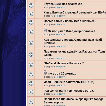
Группа Шейниса вКонтакте
в форуме
Новости
Книга Елены Сазыкиной о жизни Исая Шей
в форуме
Новости
Новые стихи и песни Исая Шейниса..
в форуме
Новости
От нас ушёл Владимир Соловьёв
в форуме
Новости
Хор финского города Савонлинна и Исай
Шейнис
в форуме
Новости
Педагогические кульбиты. Рассказ от Толи 
Бори.
в форуме
Новости
"Ребята! Наши - в Космосе!"
в форуме
Новости
письмо к 20-летию..
в форуме
Новости
Исай Шейнис в санатории ВОСХОД
в форуме
Новости
под шепот волн и дуновенье ветра..
в форуме
Новости
Песня Исая Шейниса на празднике города
Зеленогорска
в форуме
Новости