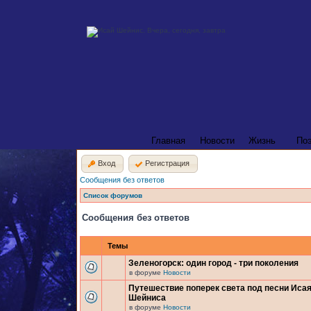
Главная
Новости
Жизнь
По
Вход
Регистрация
Сообщения без ответов
Список форумов
Сообщения без ответов
Темы
Зеленогорск: один город - три поколения
в форуме
Новости
Путешествие поперек света под песни Иса
Шейниса
в форуме
Новости