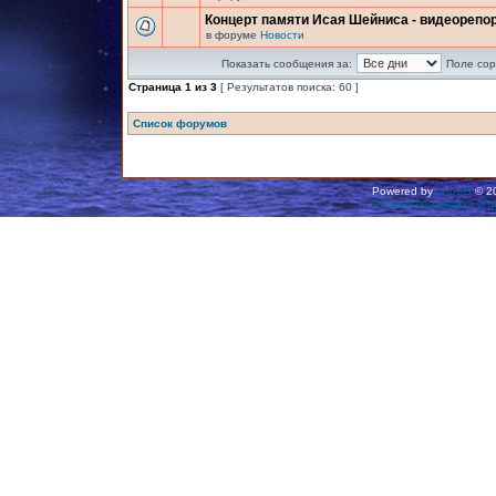
Концерт памяти Исая Шейниса - видеорепо
в форуме
Новости
Показать сообщения за:
Поле сор
Страница
1
из
3
[ Результатов поиска: 60 ]
Список форумов
Powered by
phpBB
© 20
Русская поддержка ph