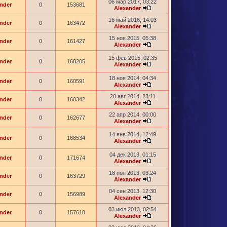
06 мар 2017, 03:22
nder
0
153681
Alexander
16 май 2016, 14:03
nder
0
163472
Alexander
15 ноя 2015, 05:38
nder
0
161427
Alexander
15 фев 2015, 02:35
nder
0
168205
Alexander
18 ноя 2014, 04:34
nder
0
160591
Alexander
20 авг 2014, 23:11
nder
0
160342
Alexander
22 апр 2014, 00:00
nder
0
162677
Alexander
14 янв 2014, 12:49
nder
0
168534
Alexander
04 дек 2013, 01:15
nder
0
171674
Alexander
18 ноя 2013, 03:24
nder
0
163729
Alexander
04 сен 2013, 12:30
nder
0
156989
Alexander
03 июл 2013, 02:54
nder
0
157618
Alexander