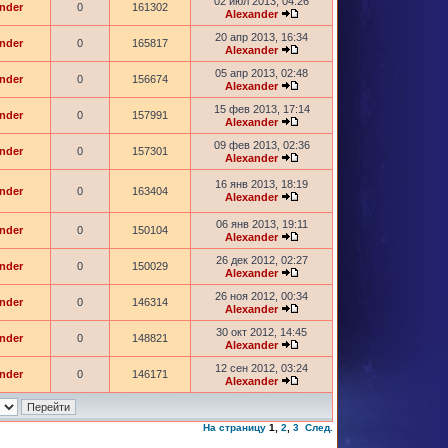
02 июл 2013, 04:26
nder
0
161302
Alexander
20 апр 2013, 16:34
nder
0
165817
Alexander
05 апр 2013, 02:48
nder
0
156674
Alexander
15 фев 2013, 17:14
nder
0
157991
Alexander
09 фев 2013, 02:36
nder
0
157301
Alexander
16 янв 2013, 18:19
nder
0
163404
Alexander
06 янв 2013, 19:11
nder
0
150104
Alexander
26 дек 2012, 02:27
nder
0
150029
Alexander
26 ноя 2012, 00:34
nder
0
146314
Alexander
30 окт 2012, 14:45
nder
0
148821
Alexander
12 сен 2012, 03:24
nder
0
146171
Alexander
На страницу
1
,
2
,
3
След.