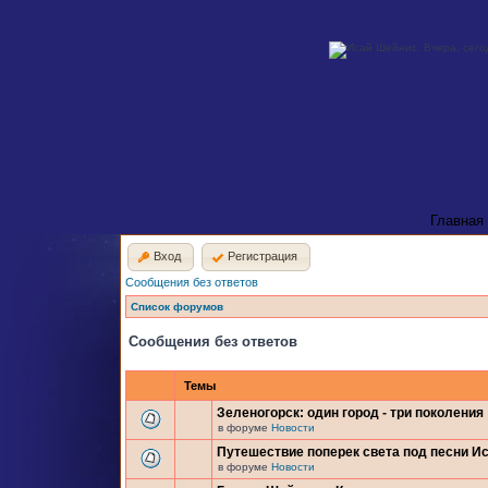
Главная
Вход
Регистрация
Сообщения без ответов
Список форумов
Сообщения без ответов
Темы
Зеленогорск: один город - три поколения
в форуме
Новости
Путешествие поперек света под песни И
в форуме
Новости