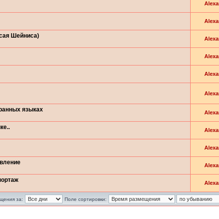
Alexa
Alexa
Исая Шейниса)
Alexa
Alexa
Alexa
Alexa
транных языках
Alexa
ке..
Alexa
Alexa
овление
Alexa
портаж
Alexa
щения за:
Поле сортировки: