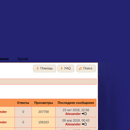
ение
Архив
Помощь
FAQ
Поиск
Ответы
Просмотры
Последнее сообщение
23 окт 2018, 22:56
nder
0
207758
Alexander
09 апр 2018, 00:43
nder
0
158163
Alexander