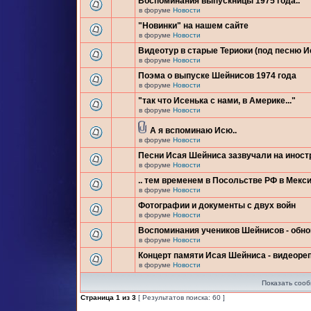
Воспоминания выпускницы 1975 года..
в форуме
Новости
"Новинки" на нашем сайте
в форуме
Новости
Видеотур в старые Териоки (под песню 
в форуме
Новости
Поэма о выпуске Шейнисов 1974 года
в форуме
Новости
"так что Исенька с нами, в Америке..."
в форуме
Новости
А я вспоминаю Исю..
в форуме
Новости
Песни Исая Шейниса зазвучали на инос
в форуме
Новости
.. тем временем в Посольстве РФ в Мекси
в форуме
Новости
Фотографии и документы с двух войн
в форуме
Новости
Воспоминания учеников Шейнисов - обн
в форуме
Новости
Концерт памяти Исая Шейниса - видеоре
в форуме
Новости
Показать сооб
Страница
1
из
3
[ Результатов поиска: 60 ]