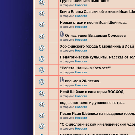
Группа Шейниса вКонтакте
в форуме
Новости
Книга Елены Сазыкиной о жизни Исая Ш
в форуме
Новости
Новые стихи и песни Исая Шейниса..
в форуме
Новости
От нас ушёл Владимир Соловьёв
в форуме
Новости
Хор финского города Савонлинна и Исай
в форуме
Новости
Педагогические кульбиты. Рассказ от Тол
в форуме
Новости
"Ребята! Наши - в Космосе!"
в форуме
Новости
письмо к 20-летию..
в форуме
Новости
Исай Шейнис в санатории ВОСХОД
в форуме
Новости
под шепот волн и дуновенье ветра..
в форуме
Новости
Песня Исая Шейниса на празднике город
в форуме
Новости
"С филологическим и человеческим удо
в форуме
Новости