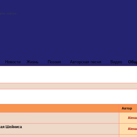
Новости
Жизнь
Поэзия
Авторская песня
Видео
Общ
Автор
Alexa
сая Шейниса
Alexa