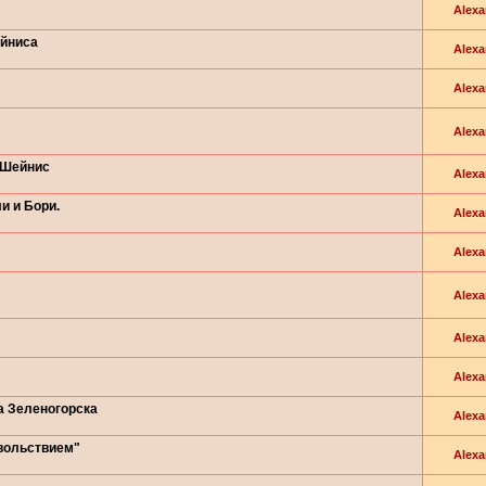
Alexa
ейниса
Alexa
Alexa
Alexa
 Шейнис
Alexa
и и Бори.
Alexa
Alexa
Alexa
Alexa
Alexa
а Зеленогорска
Alexa
вольствием"
Alexa