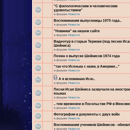
"С филологическим и человеческим
удовольствием"
в форуме
Новости
Воспоминания выпускницы 1975 года..
в форуме
Новости
"Новинки" на нашем сайте
в форуме
Новости
Видеотур в старые Териоки (под песню Иса
Шейниса)
в форуме
Новости
Поэма о выпуске Шейнисов 1974 года
в форуме
Новости
"так что Исенька с нами, в Америке..."
в форуме
Новости
А я вспоминаю Исю..
в форуме
Новости
Песни Исая Шейниса зазвучали на иностр
языках
в форуме
Новости
.. тем временем в Посольстве РФ в Мексике.
в форуме
Новости
Фотографии и документы с двух войн
в форуме
Новости
Воспоминания учеников Шейнисов - обнов
в форуме
Новости