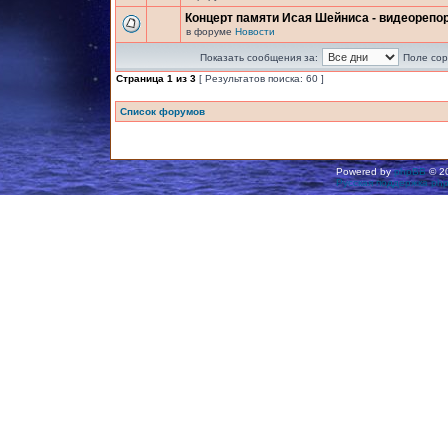
Концерт памяти Исая Шейниса - видеорепо
в форуме
Новости
Показать сообщения за:
Поле сор
Страница
1
из
3
[ Результатов поиска: 60 ]
Список форумов
Powered by
phpBB
© 20
Русская поддержка ph