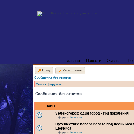
Главная
Новости
Жизнь
По
Вход
Регистрация
Сообщения без ответов
Список форумов
Сообщения без ответов
Темы
Зеленогорск: один город - три поколения
в форуме
Новости
Путешествие поперек света под песни Иса
Шейниса
в форуме
Новости