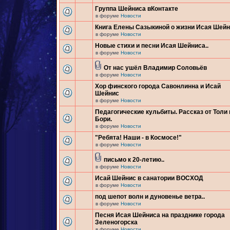
Группа Шейниса вКонтакте
в форуме
Новости
Книга Елены Сазыкиной о жизни Исая Шей
в форуме
Новости
Новые стихи и песни Исая Шейниса..
в форуме
Новости
От нас ушёл Владимир Соловьёв
в форуме
Новости
Хор финского города Савонлинна и Исай
Шейнис
в форуме
Новости
Педагогические кульбиты. Рассказ от Толи 
Бори.
в форуме
Новости
"Ребята! Наши - в Космосе!"
в форуме
Новости
письмо к 20-летию..
в форуме
Новости
Исай Шейнис в санатории ВОСХОД
в форуме
Новости
под шепот волн и дуновенье ветра..
в форуме
Новости
Песня Исая Шейниса на празднике города
Зеленогорска
в форуме
Новости