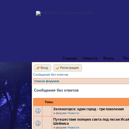
Главная
Новости
Жизнь
По
Вход
Регистрация
Сообщения без ответов
Список форумов
Сообщения без ответов
Темы
Зеленогорск: один город - три поколения
в форуме
Новости
Путешествие поперек света под песни Иса
Шейниса
в форуме
Новости