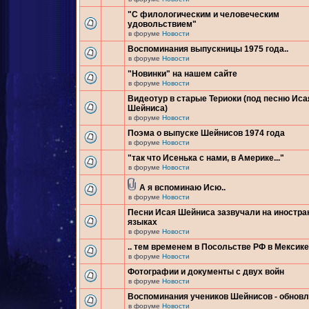
"С филологическим и человеческим
удовольствием"
в форуме
Новости
Воспоминания выпускницы 1975 года..
в форуме
Новости
"Новинки" на нашем сайте
в форуме
Новости
Видеотур в старые Териоки (под песню Иса
Шейниса)
в форуме
Новости
Поэма о выпуске Шейнисов 1974 года
в форуме
Новости
"так что Исенька с нами, в Америке..."
в форуме
Новости
А я вспоминаю Исю..
в форуме
Новости
Песни Исая Шейниса зазвучали на иностр
языках
в форуме
Новости
.. тем временем в Посольстве РФ в Мексике.
в форуме
Новости
Фотографии и документы с двух войн
в форуме
Новости
Воспоминания учеников Шейнисов - обнов
в форуме
Новости