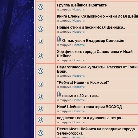
Группа Шейниса вКонтакте
в форуме
Новости
Книга Елены Сазыкиной о жизни Исая Шей
в форуме
Новости
Новые стихи и песни Исая Шейниса..
в форуме
Новости
От нас ушёл Владимир Соловьёв
в форуме
Новости
Хор финского города Савонлинна и Исай
Шейнис
в форуме
Новости
Педагогические кульбиты. Рассказ от Толи 
Бори.
в форуме
Новости
"Ребята! Наши - в Космосе!"
в форуме
Новости
письмо к 20-летию..
в форуме
Новости
Исай Шейнис в санатории ВОСХОД
в форуме
Новости
под шепот волн и дуновенье ветра..
в форуме
Новости
Песня Исая Шейниса на празднике города
Зеленогорска
в форуме
Новости