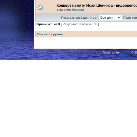
Концерт памяти Исая Шейниса - видеорепо
в форуме
Новости
Показать сообщения за:
Поле сор
Страница
1
из
3
[ Результатов поиска: 60 ]
Список форумов
Powered by
phpBB
© 20
Русская поддержка ph