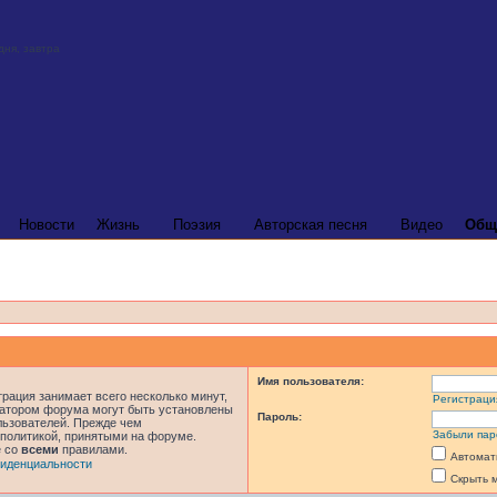
Новости
Жизнь
Поэзия
Авторская песня
Видео
Общ
Имя пользователя:
рация занимает всего несколько минут,
Регистраци
ратором форума могут быть установлены
Пароль:
льзователей. Прежде чем
Забыли пар
 политикой, принятыми на форуме.
е со
всеми
правилами.
Автомат
иденциальности
Скрыть 