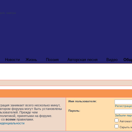
Новости
Жизнь
Поэзия
Авторская песня
Видео
Общ
Имя пользователя:
рация занимает всего несколько минут,
Регистраци
ратором форума могут быть установлены
Пароль:
льзователей. Прежде чем
Забыли пар
 политикой, принятыми на форуме.
е со
всеми
правилами.
Автомат
иденциальности
Скрыть 