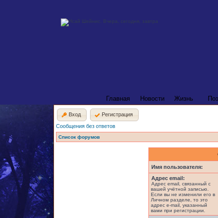
Главная
Новости
Жизнь
По
Вход
Регистрация
Сообщения без ответов
Список форумов
Имя пользователя:
Адрес email:
Адрес email, связанный с
вашей учётной записью.
Если вы не изменили его в
Личном разделе, то это
адрес e-mail, указанный
вами при регистрации.