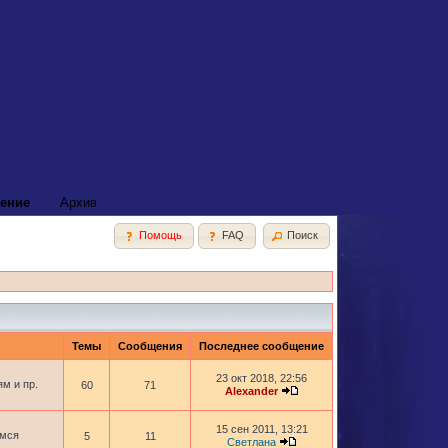
ение
Архив
Помощь
FAQ
Поиск
Темы
Сообщения
Последнее сообщение
23 окт 2018, 22:56
м и пр.
60
71
Alexander
15 сен 2011, 13:21
имся
5
11
Светлана