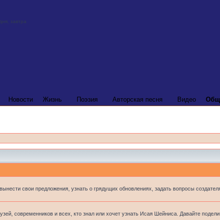
Новости
Жизнь
Поэзия
Авторская песня
Видео
Общ
 вынести свои предложения, узнать о грядущих обновлениях, задать вопросы создателя
узей, современников и всех, кто знал или хочет узнать Исая Шейниса. Давайте подел