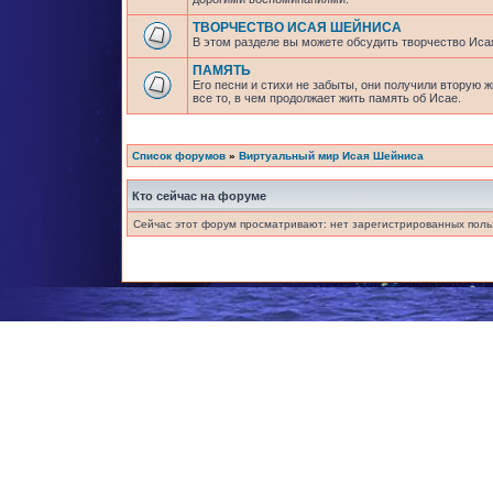
ТВОРЧЕСТВО ИСАЯ ШЕЙНИСА
В этом разделе вы можете обсудить творчество Исая
ПАМЯТЬ
Его песни и стихи не забыты, они получили вторую 
все то, в чем продолжает жить память об Исае.
Список форумов
»
Виртуальный мир Исая Шейниса
Кто сейчас на форуме
Сейчас этот форум просматривают: нет зарегистрированных польз