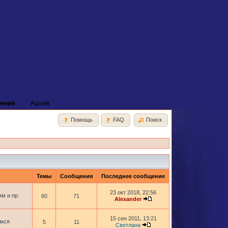
ение
Архив
Помощь
FAQ
Поиск
Темы
Сообщения
Последнее сообщение
23 окт 2018, 22:56
м и пр.
60
71
Alexander
15 сен 2011, 13:21
имся
5
11
Светлана