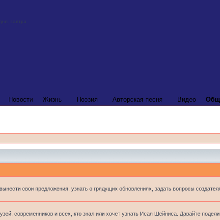
Новости
Жизнь
Поэзия
Авторская песня
Видео
Общ
 вынести свои предложения, узнать о грядущих обновлениях, задать вопросы создателя
узей, современников и всех, кто знал или хочет узнать Исая Шейниса. Давайте подел