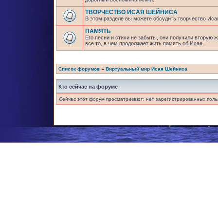
ТВОРЧЕСТВО ИСАЯ ШЕЙНИСА
В этом разделе вы можете обсудить творчество Исая
ПАМЯТЬ
Его песни и стихи не забыты, они получили вторую 
все то, в чем продолжает жить память об Исае.
Список форумов
»
Виртуальный мир Исая Шейниса
Кто сейчас на форуме
Сейчас этот форум просматривают: нет зарегистрированных польз