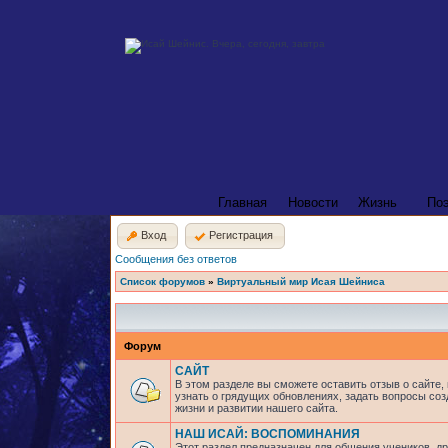
Главная
Новости
Жизнь
По
Вход
Регистрация
Сообщения без ответов
Список форумов
»
Виртуальный мир Исая Шейниса
Форум
САЙТ
В этом разделе вы сможете оставить отзыв о сайте,
узнать о грядущих обновлениях, задать вопросы соз
жизни и развитии нашего сайта.
НАШ ИСАЙ: ВОСПОМИНАНИЯ
Этот раздел предназначен для общения учеников, др