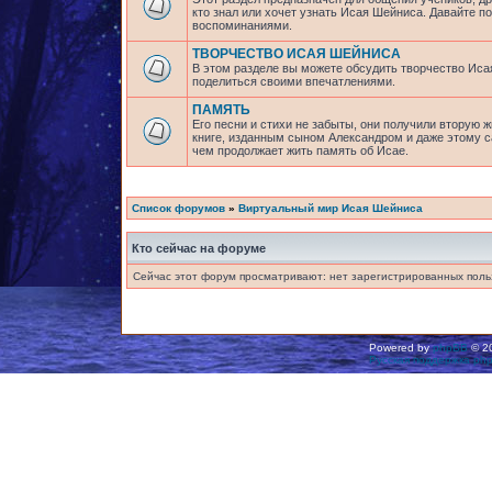
кто знал или хочет узнать Исая Шейниса. Давайте 
воспоминаниями.
ТВОРЧЕСТВО ИСАЯ ШЕЙНИСА
В этом разделе вы можете обсудить творчество Исая
поделиться своими впечатлениями.
ПАМЯТЬ
Его песни и стихи не забыты, они получили вторую ж
книге, изданным сыном Александром и даже этому са
чем продолжает жить память об Исае.
Список форумов
»
Виртуальный мир Исая Шейниса
Кто сейчас на форуме
Сейчас этот форум просматривают: нет зарегистрированных польз
Powered by
phpBB
© 20
Русская поддержка ph