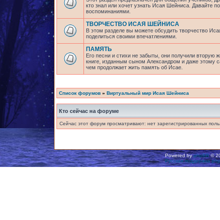
кто знал или хочет узнать Исая Шейниса. Давайте 
воспоминаниями.
ТВОРЧЕСТВО ИСАЯ ШЕЙНИСА
В этом разделе вы можете обсудить творчество Исая
поделиться своими впечатлениями.
ПАМЯТЬ
Его песни и стихи не забыты, они получили вторую ж
книге, изданным сыном Александром и даже этому са
чем продолжает жить память об Исае.
Список форумов
»
Виртуальный мир Исая Шейниса
Кто сейчас на форуме
Сейчас этот форум просматривают: нет зарегистрированных польз
Powered by
phpBB
© 20
Русская поддержка ph