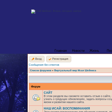
Главная
Новости
Жизнь
По
Вход
Регистрация
Сообщения без ответов
Список форумов
»
Виртуальный мир Исая Шейниса
Форум
САЙТ
В этом разделе вы сможете оставить отзыв о сайте,
узнать о грядущих обновлениях, задать вопросы соз
жизни и развитии нашего сайта.
НАШ ИСАЙ: ВОСПОМИНАНИЯ
Этот раздел предназначен для общения учеников, др