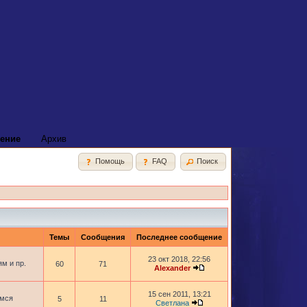
ение
Архив
Помощь
FAQ
Поиск
Темы
Сообщения
Последнее сообщение
23 окт 2018, 22:56
м и пр.
60
71
Alexander
15 сен 2011, 13:21
имся
5
11
Светлана