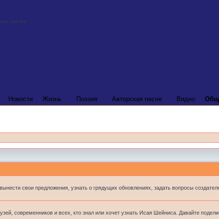
Новости
Жизнь
Поэзия
Авторская песня
Видео
Общ
 вынести свои предложения, узнать о грядущих обновлениях, задать вопросы создателя
узей, современников и всех, кто знал или хочет узнать Исая Шейниса. Давайте подел