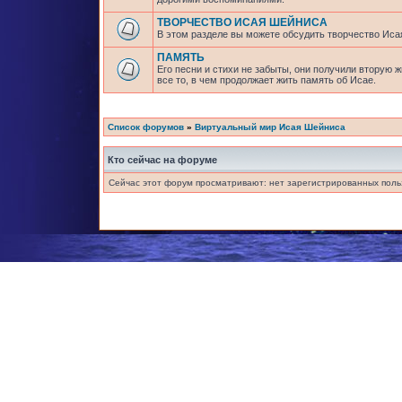
ТВОРЧЕСТВО ИСАЯ ШЕЙНИСА
В этом разделе вы можете обсудить творчество Исая
ПАМЯТЬ
Его песни и стихи не забыты, они получили вторую 
все то, в чем продолжает жить память об Исае.
Список форумов
»
Виртуальный мир Исая Шейниса
Кто сейчас на форуме
Сейчас этот форум просматривают: нет зарегистрированных польз