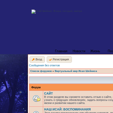
Главная
Новости
Жизнь
По
Вход
Регистрация
Сообщения без ответов
Список форумов
»
Виртуальный мир Исая Шейниса
Форум
САЙТ
В этом разделе вы сможете оставить отзыв о сайте,
узнать о грядущих обновлениях, задать вопросы соз
жизни и развитии нашего сайта.
НАШ ИСАЙ: ВОСПОМИНАНИЯ
Этот раздел предназначен для общения учеников, др