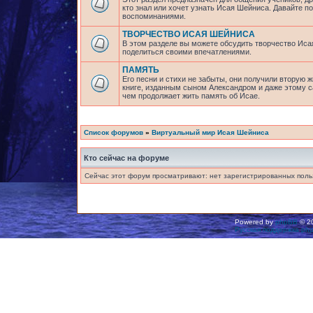
кто знал или хочет узнать Исая Шейниса. Давайте 
воспоминаниями.
ТВОРЧЕСТВО ИСАЯ ШЕЙНИСА
В этом разделе вы можете обсудить творчество Исая
поделиться своими впечатлениями.
ПАМЯТЬ
Его песни и стихи не забыты, они получили вторую ж
книге, изданным сыном Александром и даже этому са
чем продолжает жить память об Исае.
Список форумов
»
Виртуальный мир Исая Шейниса
Кто сейчас на форуме
Сейчас этот форум просматривают: нет зарегистрированных польз
Powered by
phpBB
© 20
Русская поддержка ph