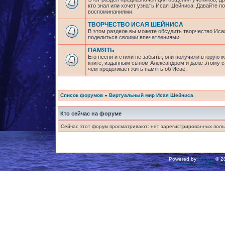
кто знал или хочет узнать Исая Шейниса. Давайте 
воспоминаниями.
ТВОРЧЕСТВО ИСАЯ ШЕЙНИСА
В этом разделе вы можете обсудить творчество Исая
поделиться своими впечатлениями.
ПАМЯТЬ
Его песни и стихи не забыты, они получили вторую ж
книге, изданным сыном Александром и даже этому са
чем продолжает жить память об Исае.
Список форумов
»
Виртуальный мир Исая Шейниса
Кто сейчас на форуме
Сейчас этот форум просматривают: нет зарегистрированных польз
Powered by
phpBB
© 20
Русская поддержка ph