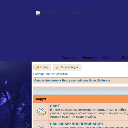
Главная
Новости
Жизнь
По
Вход
Регистрация
Сообщения без ответов
Список форумов
»
Виртуальный мир Исая Шейниса
Форум
САЙТ
В этом разделе вы сможете оставить отзыв о сайте,
узнать о грядущих обновлениях, задать вопросы соз
жизни и развитии нашего сайта.
НАШ ИСАЙ: ВОСПОМИНАНИЯ
Этот раздел предназначен для общения учеников, др