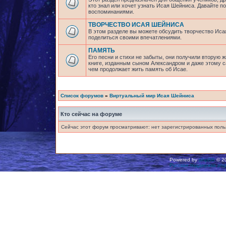
кто знал или хочет узнать Исая Шейниса. Давайте 
воспоминаниями.
ТВОРЧЕСТВО ИСАЯ ШЕЙНИСА
В этом разделе вы можете обсудить творчество Исая
поделиться своими впечатлениями.
ПАМЯТЬ
Его песни и стихи не забыты, они получили вторую ж
книге, изданным сыном Александром и даже этому са
чем продолжает жить память об Исае.
Список форумов
»
Виртуальный мир Исая Шейниса
Кто сейчас на форуме
Сейчас этот форум просматривают: нет зарегистрированных польз
Powered by
phpBB
© 20
Русская поддержка ph