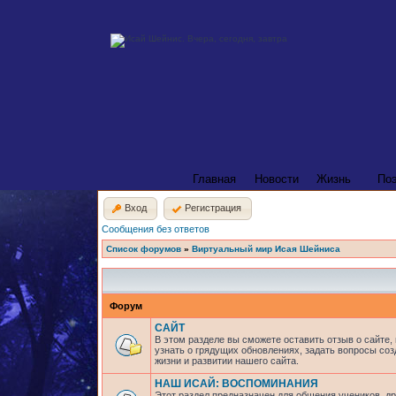
Главная
Новости
Жизнь
По
Вход
Регистрация
Сообщения без ответов
Список форумов
»
Виртуальный мир Исая Шейниса
Форум
САЙТ
В этом разделе вы сможете оставить отзыв о сайте,
узнать о грядущих обновлениях, задать вопросы соз
жизни и развитии нашего сайта.
НАШ ИСАЙ: ВОСПОМИНАНИЯ
Этот раздел предназначен для общения учеников, др