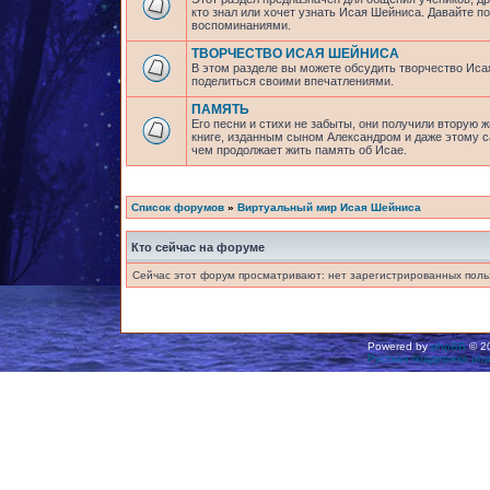
кто знал или хочет узнать Исая Шейниса. Давайте 
воспоминаниями.
ТВОРЧЕСТВО ИСАЯ ШЕЙНИСА
В этом разделе вы можете обсудить творчество Исая
поделиться своими впечатлениями.
ПАМЯТЬ
Его песни и стихи не забыты, они получили вторую ж
книге, изданным сыном Александром и даже этому са
чем продолжает жить память об Исае.
Список форумов
»
Виртуальный мир Исая Шейниса
Кто сейчас на форуме
Сейчас этот форум просматривают: нет зарегистрированных польз
Powered by
phpBB
© 20
Русская поддержка ph