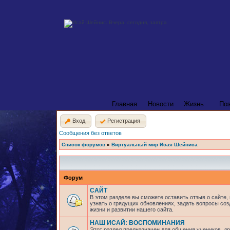
Главная
Новости
Жизнь
По
Вход
Регистрация
Сообщения без ответов
Список форумов
»
Виртуальный мир Исая Шейниса
Форум
САЙТ
В этом разделе вы сможете оставить отзыв о сайте,
узнать о грядущих обновлениях, задать вопросы соз
жизни и развитии нашего сайта.
НАШ ИСАЙ: ВОСПОМИНАНИЯ
Этот раздел предназначен для общения учеников, др