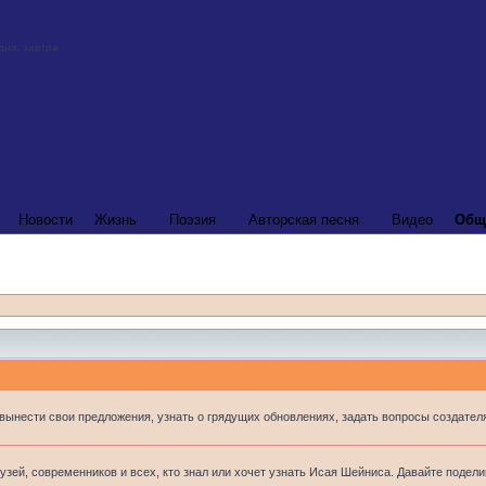
Новости
Жизнь
Поэзия
Авторская песня
Видео
Общ
 вынести свои предложения, узнать о грядущих обновлениях, задать вопросы создателя
узей, современников и всех, кто знал или хочет узнать Исая Шейниса. Давайте подел