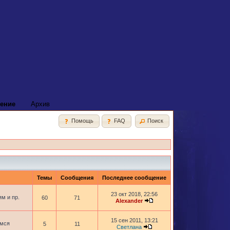
ение
Архив
Помощь
FAQ
Поиск
Темы
Сообщения
Последнее сообщение
23 окт 2018, 22:56
м и пр.
60
71
Alexander
15 сен 2011, 13:21
имся
5
11
Светлана