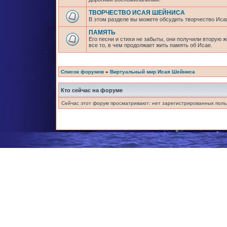
ТВОРЧЕСТВО ИСАЯ ШЕЙНИСА
В этом разделе вы можете обсудить творчество Исая
ПАМЯТЬ
Его песни и стихи не забыты, они получили вторую 
все то, в чем продолжает жить память об Исае.
Список форумов
»
Виртуальный мир Исая Шейниса
Кто сейчас на форуме
Сейчас этот форум просматривают: нет зарегистрированных польз