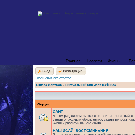
Главная
Новости
Жизнь
По
Вход
Регистрация
Сообщения без ответов
Список форумов
»
Виртуальный мир Исая Шейниса
Форум
САЙТ
В этом разделе вы сможете оставить отзыв о сайте,
узнать о грядущих обновлениях, задать вопросы соз
жизни и развитии нашего сайта.
НАШ ИСАЙ: ВОСПОМИНАНИЯ
Этот раздел предназначен для общения учеников, др