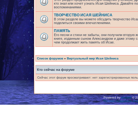
кто знал или хочет узнать Исая Шейниса. Давайте 
воспоминаниями.
ТВОРЧЕСТВО ИСАЯ ШЕЙНИСА
В этом разделе вы можете обсудить творчество Исая
поделиться своими впечатлениями.
ПАМЯТЬ
Его песни и стихи не забыты, они получили вторую ж
книге, изданным сыном Александром и даже этому са
чем продолжает жить память об Исае.
Список форумов
»
Виртуальный мир Исая Шейниса
Кто сейчас на форуме
Сейчас этот форум просматривают: нет зарегистрированных польз
Powered by
phpBB
© 20
Русская поддержка ph