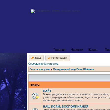
Главная
Новости
Жизнь
По
Вход
Регистрация
Сообщения без ответов
Список форумов
»
Виртуальный мир Исая Шейниса
Форум
САЙТ
В этом разделе вы сможете оставить отзыв о сайте,
узнать о грядущих обновлениях, задать вопросы соз
жизни и развитии нашего сайта.
НАШ ИСАЙ: ВОСПОМИНАНИЯ
Этот раздел предназначен для общения учеников, др