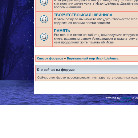
кто знал или хочет узнать Исая Шейниса. Давайте 
воспоминаниями.
ТВОРЧЕСТВО ИСАЯ ШЕЙНИСА
В этом разделе вы можете обсудить творчество Исая
поделиться своими впечатлениями.
ПАМЯТЬ
Его песни и стихи не забыты, они получили вторую ж
книге, изданным сыном Александром и даже этому са
чем продолжает жить память об Исае.
Список форумов
»
Виртуальный мир Исая Шейниса
Кто сейчас на форуме
Сейчас этот форум просматривают: нет зарегистрированных польз
Powered by
phpBB
© 20
Русская поддержка ph