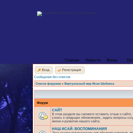
Главная
Новости
Жизнь
По
Вход
Регистрация
Сообщения без ответов
Список форумов
»
Виртуальный мир Исая Шейниса
Форум
САЙТ
В этом разделе вы сможете оставить отзыв о сайте,
узнать о грядущих обновлениях, задать вопросы соз
жизни и развитии нашего сайта.
НАШ ИСАЙ: ВОСПОМИНАНИЯ
Этот раздел предназначен для общения учеников, др