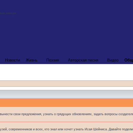
Новости
Жизнь
Поэзия
Авторская песня
Видео
Общ
 вынести свои предложения, узнать о грядущих обновлениях, задать вопросы создателя
узей, современников и всех, кто знал или хочет узнать Исая Шейниса. Давайте подел