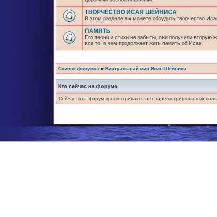
ТВОРЧЕСТВО ИСАЯ ШЕЙНИСА
В этом разделе вы можете обсудить творчество Исая
ПАМЯТЬ
Его песни и стихи не забыты, они получили вторую 
все то, в чем продолжает жить память об Исае.
Список форумов
»
Виртуальный мир Исая Шейниса
Кто сейчас на форуме
Сейчас этот форум просматривают: нет зарегистрированных польз