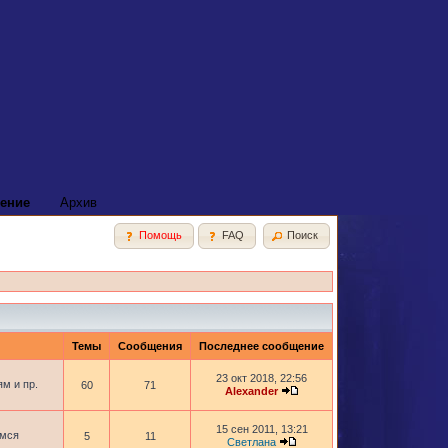
ение
Архив
Помощь
FAQ
Поиск
Темы
Сообщения
Последнее сообщение
23 окт 2018, 22:56
м и пр.
60
71
Alexander
15 сен 2011, 13:21
имся
5
11
Светлана