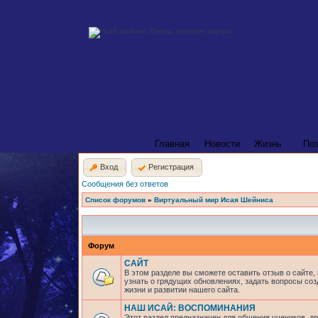
Главная
Новости
Жизнь
По
Вход
Регистрация
Сообщения без ответов
Список форумов
»
Виртуальный мир Исая Шейниса
Форум
САЙТ
В этом разделе вы сможете оставить отзыв о сайте,
узнать о грядущих обновлениях, задать вопросы соз
жизни и развитии нашего сайта.
НАШ ИСАЙ: ВОСПОМИНАНИЯ
Этот раздел предназначен для общения учеников, др