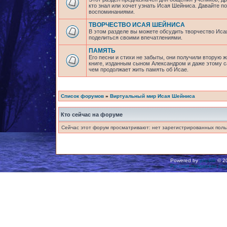
кто знал или хочет узнать Исая Шейниса. Давайте 
воспоминаниями.
ТВОРЧЕСТВО ИСАЯ ШЕЙНИСА
В этом разделе вы можете обсудить творчество Исая
поделиться своими впечатлениями.
ПАМЯТЬ
Его песни и стихи не забыты, они получили вторую ж
книге, изданным сыном Александром и даже этому са
чем продолжает жить память об Исае.
Список форумов
»
Виртуальный мир Исая Шейниса
Кто сейчас на форуме
Сейчас этот форум просматривают: нет зарегистрированных польз
Powered by
phpBB
© 20
Русская поддержка ph