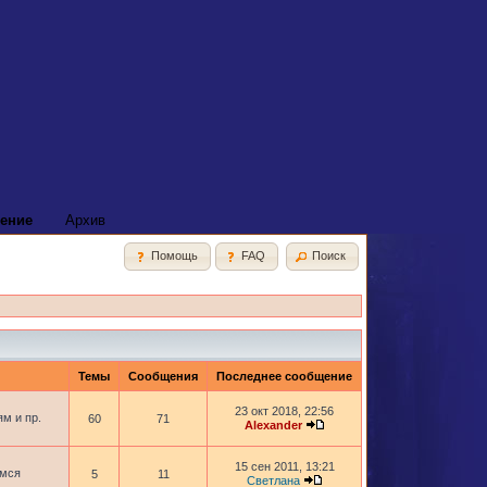
ение
Архив
Помощь
FAQ
Поиск
Темы
Сообщения
Последнее сообщение
23 окт 2018, 22:56
м и пр.
60
71
Alexander
15 сен 2011, 13:21
имся
5
11
Светлана