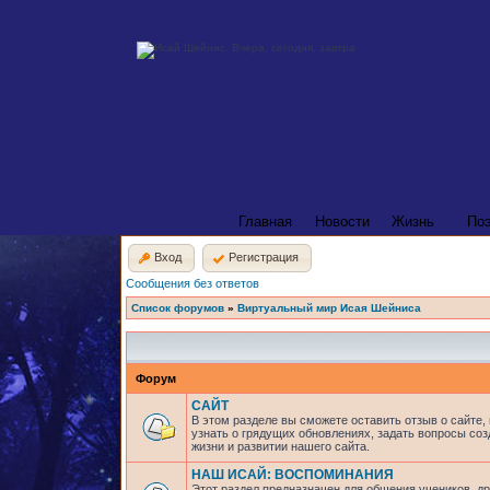
Главная
Новости
Жизнь
По
Вход
Регистрация
Сообщения без ответов
Список форумов
»
Виртуальный мир Исая Шейниса
Форум
САЙТ
В этом разделе вы сможете оставить отзыв о сайте,
узнать о грядущих обновлениях, задать вопросы соз
жизни и развитии нашего сайта.
НАШ ИСАЙ: ВОСПОМИНАНИЯ
Этот раздел предназначен для общения учеников, др