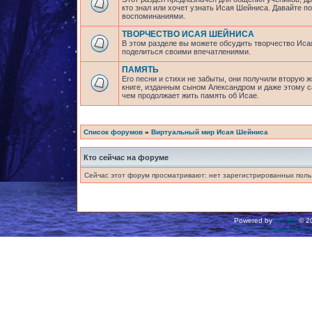
кто знал или хочет узнать Исая Шейниса. Давайте 
воспоминаниями.
ТВОРЧЕСТВО ИСАЯ ШЕЙНИСА
В этом разделе вы можете обсудить творчество Исая
поделиться своими впечатлениями.
ПАМЯТЬ
Его песни и стихи не забыты, они получили вторую ж
книге, изданным сыном Александром и даже этому са
чем продолжает жить память об Исае.
Список форумов
»
Виртуальный мир Исая Шейниса
Кто сейчас на форуме
Сейчас этот форум просматривают: нет зарегистрированных польз
Powered by
phpBB
© 20
Русская поддержка ph