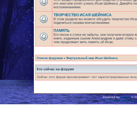
кто знал или хочет узнать Исая Шейниса. Давайте 
воспоминаниями.
ТВОРЧЕСТВО ИСАЯ ШЕЙНИСА
В этом разделе вы можете обсудить творчество Исая
поделиться своими впечатлениями.
ПАМЯТЬ
Его песни и стихи не забыты, они получили вторую ж
книге, изданным сыном Александром и даже этому са
чем продолжает жить память об Исае.
Список форумов
»
Виртуальный мир Исая Шейниса
Кто сейчас на форуме
Сейчас этот форум просматривают: нет зарегистрированных польз
Powered by
phpBB
© 20
Русская поддержка ph