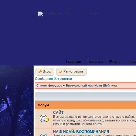
Главная
Новости
Жизнь
По
Вход
Регистрация
Сообщения без ответов
Список форумов
»
Виртуальный мир Исая Шейниса
Форум
САЙТ
В этом разделе вы сможете оставить отзыв о сайте,
узнать о грядущих обновлениях, задать вопросы соз
жизни и развитии нашего сайта.
НАШ ИСАЙ: ВОСПОМИНАНИЯ
Этот раздел предназначен для общения учеников, др