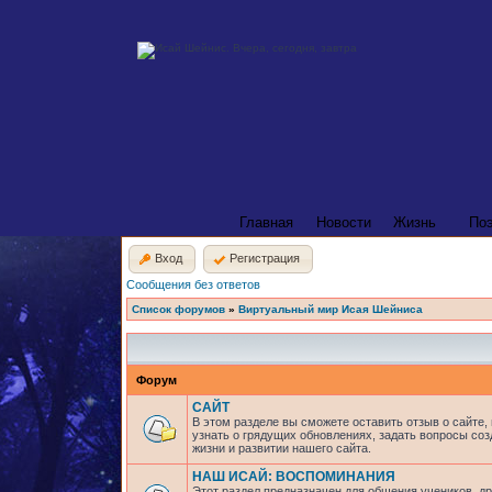
Главная
Новости
Жизнь
По
Вход
Регистрация
Сообщения без ответов
Список форумов
»
Виртуальный мир Исая Шейниса
Форум
САЙТ
В этом разделе вы сможете оставить отзыв о сайте,
узнать о грядущих обновлениях, задать вопросы соз
жизни и развитии нашего сайта.
НАШ ИСАЙ: ВОСПОМИНАНИЯ
Этот раздел предназначен для общения учеников, др