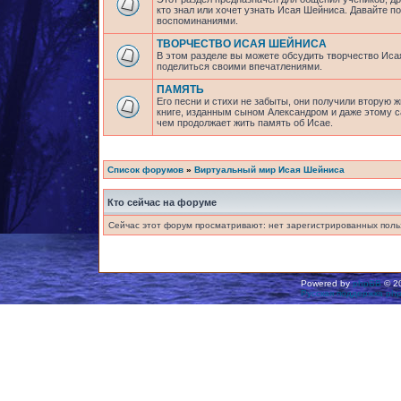
кто знал или хочет узнать Исая Шейниса. Давайте 
воспоминаниями.
ТВОРЧЕСТВО ИСАЯ ШЕЙНИСА
В этом разделе вы можете обсудить творчество Исая
поделиться своими впечатлениями.
ПАМЯТЬ
Его песни и стихи не забыты, они получили вторую ж
книге, изданным сыном Александром и даже этому са
чем продолжает жить память об Исае.
Список форумов
»
Виртуальный мир Исая Шейниса
Кто сейчас на форуме
Сейчас этот форум просматривают: нет зарегистрированных польз
Powered by
phpBB
© 20
Русская поддержка ph