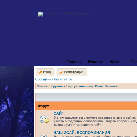
Главная
Новости
Жизнь
По
Вход
Регистрация
Сообщения без ответов
Список форумов
»
Виртуальный мир Исая Шейниса
Форум
САЙТ
В этом разделе вы сможете оставить отзыв о сайте,
узнать о грядущих обновлениях, задать вопросы соз
жизни и развитии нашего сайта.
НАШ ИСАЙ: ВОСПОМИНАНИЯ
Этот раздел предназначен для общения учеников, др