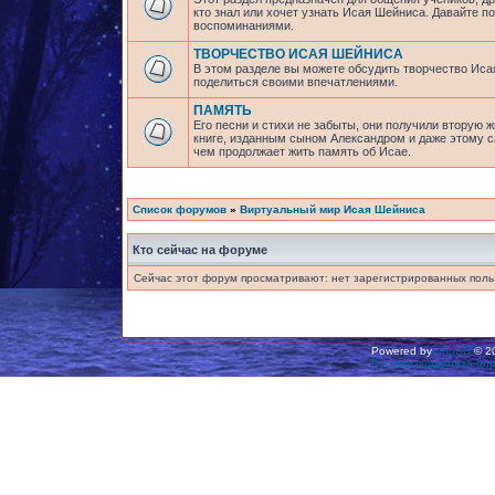
кто знал или хочет узнать Исая Шейниса. Давайте 
воспоминаниями.
ТВОРЧЕСТВО ИСАЯ ШЕЙНИСА
В этом разделе вы можете обсудить творчество Исая
поделиться своими впечатлениями.
ПАМЯТЬ
Его песни и стихи не забыты, они получили вторую ж
книге, изданным сыном Александром и даже этому са
чем продолжает жить память об Исае.
Список форумов
»
Виртуальный мир Исая Шейниса
Кто сейчас на форуме
Сейчас этот форум просматривают: нет зарегистрированных польз
Powered by
phpBB
© 20
Русская поддержка ph