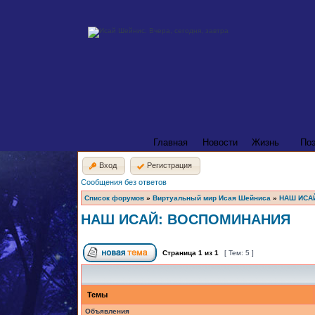
Главная
Новости
Жизнь
По
Вход
Регистрация
Сообщения без ответов
Список форумов
»
Виртуальный мир Исая Шейниса
»
НАШ ИСА
НАШ ИСАЙ: ВОСПОМИНАНИЯ
Страница
1
из
1
[ Тем: 5 ]
Темы
Объявления