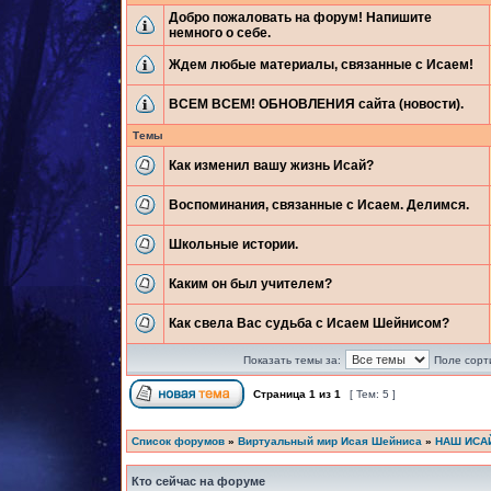
Добро пожаловать на форум! Напишите
немного о себе.
Ждем любые материалы, связанные с Исаем!
ВСЕМ ВСЕМ! ОБНОВЛЕНИЯ сайта (новости).
Темы
Как изменил вашу жизнь Исай?
Воспоминания, связанные с Исаем. Делимся.
Школьные истории.
Каким он был учителем?
Как свела Вас судьба с Исаем Шейнисом?
Показать темы за:
Поле сорт
Страница
1
из
1
[ Тем: 5 ]
Список форумов
»
Виртуальный мир Исая Шейниса
»
НАШ ИСА
Кто сейчас на форуме