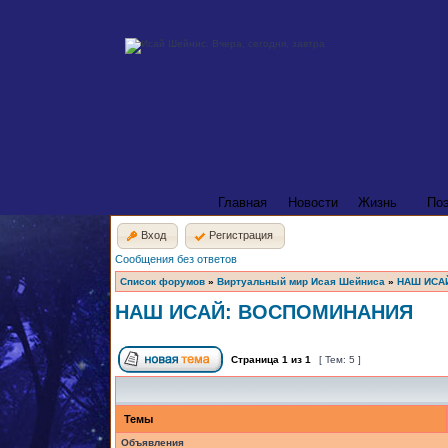
Главная
Новости
Жизнь
По
Вход
Регистрация
Сообщения без ответов
Список форумов
»
Виртуальный мир Исая Шейниса
»
НАШ ИСА
НАШ ИСАЙ: ВОСПОМИНАНИЯ
Страница
1
из
1
[ Тем: 5 ]
Темы
Объявления