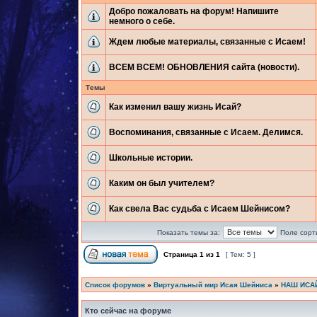
Добро пожаловать на форум! Напишите
немного о себе.
Ждем любые материалы, связанные с Исаем!
ВСЕМ ВСЕМ! ОБНОВЛЕНИЯ сайта (новости).
Темы
Как изменил вашу жизнь Исай?
Воспоминания, связанные с Исаем. Делимся.
Школьные истории.
Каким он был учителем?
Как свела Вас судьба с Исаем Шейнисом?
Показать темы за:
Поле сорт
Страница
1
из
1
[ Тем: 5 ]
Список форумов
»
Виртуальный мир Исая Шейниса
»
НАШ ИСА
Кто сейчас на форуме