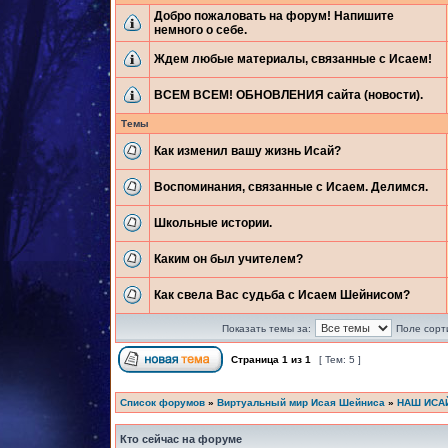
Добро пожаловать на форум! Напишите
немного о себе.
Ждем любые материалы, связанные с Исаем!
ВСЕМ ВСЕМ! ОБНОВЛЕНИЯ сайта (новости).
Темы
Как изменил вашу жизнь Исай?
Воспоминания, связанные с Исаем. Делимся.
Школьные истории.
Каким он был учителем?
Как свела Вас судьба с Исаем Шейнисом?
Показать темы за:
Поле сорт
Страница
1
из
1
[ Тем: 5 ]
Список форумов
»
Виртуальный мир Исая Шейниса
»
НАШ ИСА
Кто сейчас на форуме