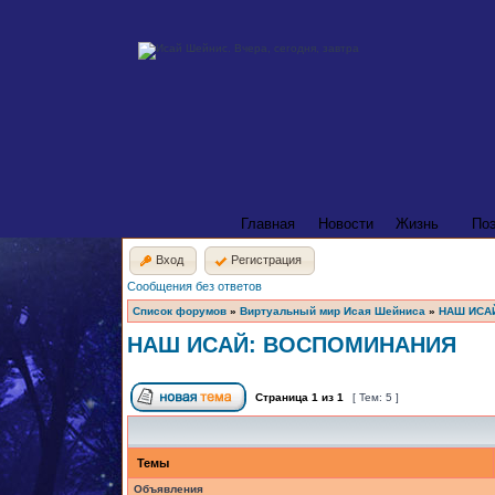
Главная
Новости
Жизнь
По
Вход
Регистрация
Сообщения без ответов
Список форумов
»
Виртуальный мир Исая Шейниса
»
НАШ ИСА
НАШ ИСАЙ: ВОСПОМИНАНИЯ
Страница
1
из
1
[ Тем: 5 ]
Темы
Объявления