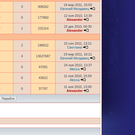
19 мар 2011, 15:03
r
3
308262
Евгений Молдавец
12 ноя 2010, 13:39
r
0
177860
Alexander
22 дек 2010, 00:30
r
1
232114
Alexander
15 сен 2011, 13:21
2
198912
Светлана
19 мар 2011, 16:21
4
13627687
Евгений Молдавец
24 ноя 2010, 13:37
0
47091
Alessa
11 ноя 2010, 15:59
0
43622
Alessa
11 ноя 2010, 13:00
r
0
37797
Alexander