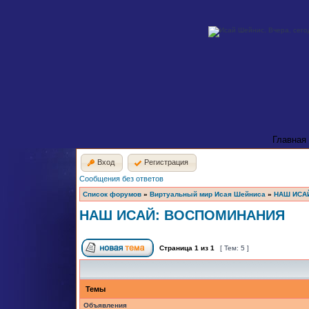
Главная
Вход
Регистрация
Сообщения без ответов
Список форумов
»
Виртуальный мир Исая Шейниса
»
НАШ ИСА
НАШ ИСАЙ: ВОСПОМИНАНИЯ
Страница
1
из
1
[ Тем: 5 ]
Темы
Объявления