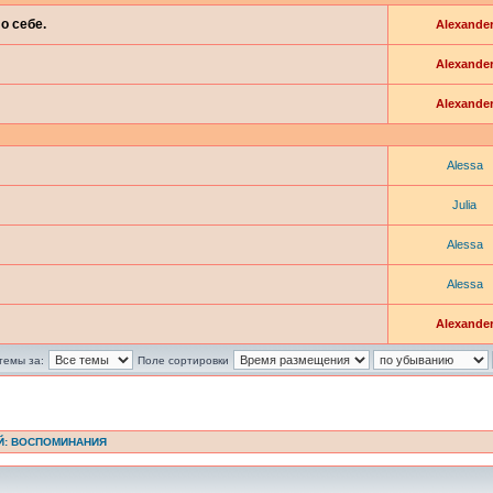
о себе.
Alexande
Alexande
Alexande
Alessa
Julia
Alessa
Alessa
Alexande
темы за:
Поле сортировки
Й: ВОСПОМИНАНИЯ