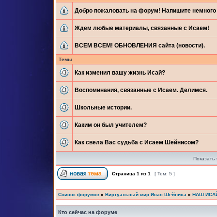
Добро пожаловать на форум! Напишите немного 
Ждем любые материалы, связанные с Исаем!
ВСЕМ ВСЕМ! ОБНОВЛЕНИЯ сайта (новости).
Темы
Как изменил вашу жизнь Исай?
Воспоминания, связанные с Исаем. Делимся.
Школьные истории.
Каким он был учителем?
Как свела Вас судьба с Исаем Шейнисом?
Показать 
Страница
1
из
1
[ Тем: 5 ]
Список форумов
»
Виртуальный мир Исая Шейниса
»
НАШ ИСА
Кто сейчас на форуме