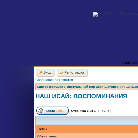
Главная
Вход
Регистрация
Сообщения без ответов
Список форумов
»
Виртуальный мир Исая Шейниса
»
НАШ ИСА
НАШ ИСАЙ: ВОСПОМИНАНИЯ
Страница
1
из
1
[ Тем: 5 ]
Темы
Объявления