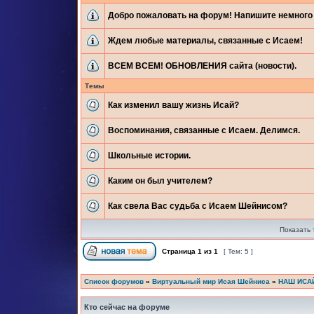
Добро пожаловать на форум! Напишите немного 
Ждем любые материалы, связанные с Исаем!
ВСЕМ ВСЕМ! ОБНОВЛЕНИЯ сайта (новости).
Темы
Как изменил вашу жизнь Исай?
Воспоминания, связанные с Исаем. Делимся.
Школьные истории.
Каким он был учителем?
Как свела Вас судьба с Исаем Шейнисом?
Показать 
Страница
1
из
1
[ Тем: 5 ]
Список форумов
»
Виртуальный мир Исая Шейниса
»
НАШ ИСА
Кто сейчас на форуме