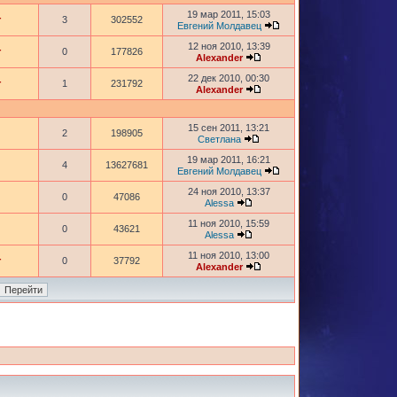
19 мар 2011, 15:03
r
3
302552
Евгений Молдавец
12 ноя 2010, 13:39
r
0
177826
Alexander
22 дек 2010, 00:30
r
1
231792
Alexander
15 сен 2011, 13:21
2
198905
Светлана
19 мар 2011, 16:21
4
13627681
Евгений Молдавец
24 ноя 2010, 13:37
0
47086
Alessa
11 ноя 2010, 15:59
0
43621
Alessa
11 ноя 2010, 13:00
r
0
37792
Alexander