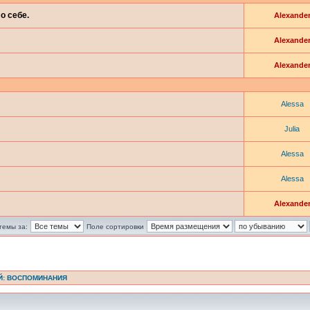
о себе.
Alexande
Alexande
Alexande
Alessa
Julia
Alessa
Alessa
Alexande
темы за:
Поле сортировки
Й: ВОСПОМИНАНИЯ