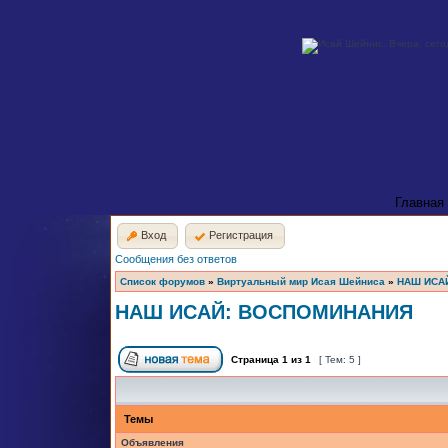
Главная
Вход
Регистрация
Сообщения без ответов
Список форумов
»
Виртуальный мир Исая Шейниса
»
НАШ ИСА
НАШ ИСАЙ: ВОСПОМИНАНИЯ
Страница
1
из
1
[ Тем: 5 ]
Темы
Объявления