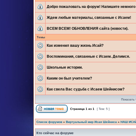
Добро пожаловать на форум! Напишите немного 
Ждем любые материалы, связанные с Исаем!
ВСЕМ ВСЕМ! ОБНОВЛЕНИЯ сайта (новости).
Темы
Как изменил вашу жизнь Исай?
Воспоминания, связанные с Исаем. Делимся.
Школьные истории.
Каким он был учителем?
Как свела Вас судьба с Исаем Шейнисом?
Показать 
Страница
1
из
1
[ Тем: 5 ]
Список форумов
»
Виртуальный мир Исая Шейниса
»
НАШ ИСА
Кто сейчас на форуме