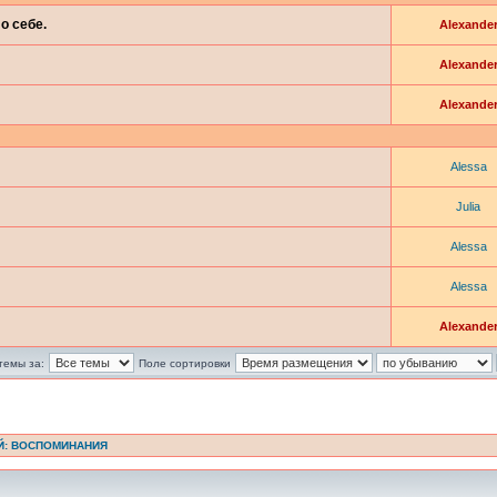
о себе.
Alexande
Alexande
Alexande
Alessa
Julia
Alessa
Alessa
Alexande
темы за:
Поле сортировки
Й: ВОСПОМИНАНИЯ