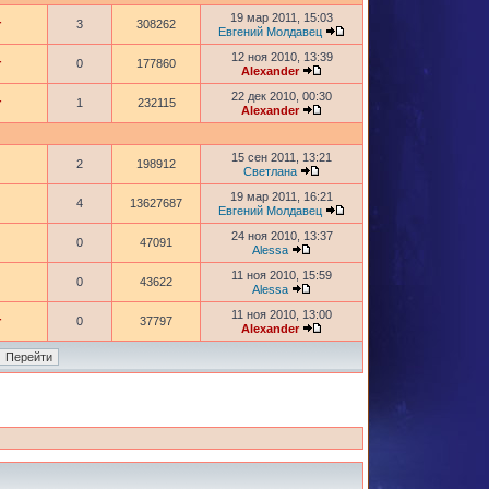
19 мар 2011, 15:03
r
3
308262
Евгений Молдавец
12 ноя 2010, 13:39
r
0
177860
Alexander
22 дек 2010, 00:30
r
1
232115
Alexander
15 сен 2011, 13:21
2
198912
Светлана
19 мар 2011, 16:21
4
13627687
Евгений Молдавец
24 ноя 2010, 13:37
0
47091
Alessa
11 ноя 2010, 15:59
0
43622
Alessa
11 ноя 2010, 13:00
r
0
37797
Alexander