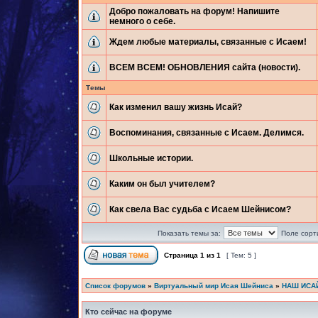
Добро пожаловать на форум! Напишите
немного о себе.
Ждем любые материалы, связанные с Исаем!
ВСЕМ ВСЕМ! ОБНОВЛЕНИЯ сайта (новости).
Темы
Как изменил вашу жизнь Исай?
Воспоминания, связанные с Исаем. Делимся.
Школьные истории.
Каким он был учителем?
Как свела Вас судьба с Исаем Шейнисом?
Показать темы за:
Поле сорт
Страница
1
из
1
[ Тем: 5 ]
Список форумов
»
Виртуальный мир Исая Шейниса
»
НАШ ИСА
Кто сейчас на форуме