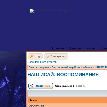
Главная
Новости
Жизнь
По
Вход
Регистрация
Сообщения без ответов
Список форумов
»
Виртуальный мир Исая Шейниса
»
НАШ ИСА
НАШ ИСАЙ: ВОСПОМИНАНИЯ
Страница
1
из
1
[ Тем: 5 ]
Темы
Объявления