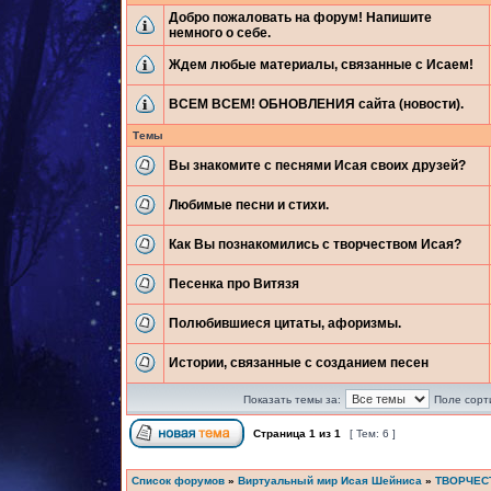
Добро пожаловать на форум! Напишите
немного о себе.
Ждем любые материалы, связанные с Исаем!
ВСЕМ ВСЕМ! ОБНОВЛЕНИЯ сайта (новости).
Темы
Вы знакомите с песнями Исая своих друзей?
Любимые песни и стихи.
Как Вы познакомились с творчеством Исая?
Песенка про Витязя
Полюбившиеся цитаты, афоризмы.
Истории, связанные с созданием песен
Показать темы за:
Поле сорт
Страница
1
из
1
[ Тем: 6 ]
Список форумов
»
Виртуальный мир Исая Шейниса
»
ТВОРЧЕС