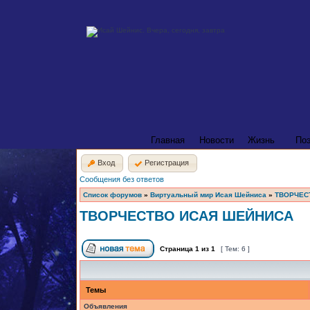
Главная
Новости
Жизнь
По
Вход
Регистрация
Сообщения без ответов
Список форумов
»
Виртуальный мир Исая Шейниса
»
ТВОРЧЕС
ТВОРЧЕСТВО ИСАЯ ШЕЙНИСА
Страница
1
из
1
[ Тем: 6 ]
Темы
Объявления