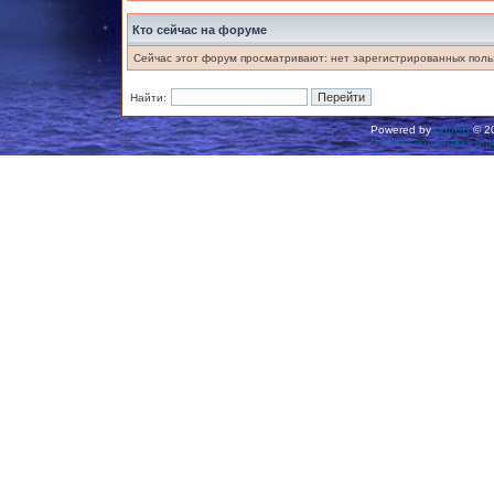
Кто сейчас на форуме
Сейчас этот форум просматривают: нет зарегистрированных польз
Найти:
Powered by
phpBB
© 20
Русская поддержка ph