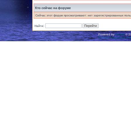
Кто сейчас на форуме
Сейчас этот форум просматривают: нет зарегистрированных польз
Найти:
Powered by
phpBB
© 20
Русская поддержка ph