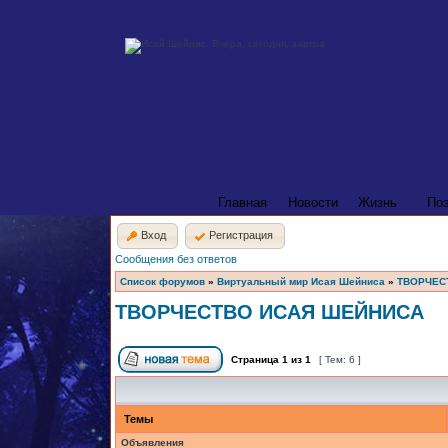
Главная
Новости
Жизнь
По
Вход
Регистрация
Сообщения без ответов
Список форумов
»
Виртуальный мир Исая Шейниса
»
ТВОРЧЕС
ТВОРЧЕСТВО ИСАЯ ШЕЙНИСА
Страница
1
из
1
[ Тем: 6 ]
Темы
Объявления