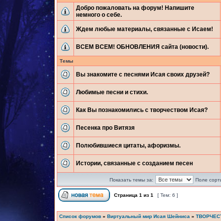
Добро пожаловать на форум! Напишите
немного о себе.
Ждем любые материалы, связанные с Исаем!
ВСЕМ ВСЕМ! ОБНОВЛЕНИЯ сайта (новости).
Темы
Вы знакомите с песнями Исая своих друзей?
Любимые песни и стихи.
Как Вы познакомились с творчеством Исая?
Песенка про Витязя
Полюбившиеся цитаты, афоризмы.
Истории, связанные с созданием песен
Показать темы за:
Поле сорт
Страница
1
из
1
[ Тем: 6 ]
Список форумов
»
Виртуальный мир Исая Шейниса
»
ТВОРЧЕС