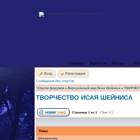
Главная
Новости
Жизнь
По
Вход
Регистрация
Сообщения без ответов
Список форумов
»
Виртуальный мир Исая Шейниса
»
ТВОРЧЕС
ТВОРЧЕСТВО ИСАЯ ШЕЙНИСА
Страница
1
из
1
[ Тем: 6 ]
Темы
Объявления