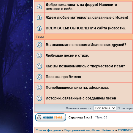
Добро пожаловать на форум! Напишите
немного о себе.
Ждем любые материалы, связанные с Исаем!
ВСЕМ ВСЕМ! ОБНОВЛЕНИЯ сайта (новости).
Темы
Вы знакомите с песнями Исая своих друзей?
Любимые песни и стихи.
Как Вы познакомились с творчеством Исая?
Песенка про Витязя
Полюбившиеся цитаты, афоризмы.
Истории, связанные с созданием песен
Показать темы за:
Поле сорт
Страница
1
из
1
[ Тем: 6 ]
Список форумов
»
Виртуальный мир Исая Шейниса
»
ТВОРЧЕС