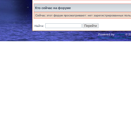
Кто сейчас на форуме
Сейчас этот форум просматривают: нет зарегистрированных польз
Найти:
Powered by
phpBB
© 20
Русская поддержка ph