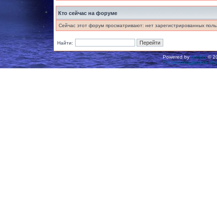
Кто сейчас на форуме
Сейчас этот форум просматривают: нет зарегистрированных польз
Найти:
Powered by
phpBB
© 20
Русская поддержка ph