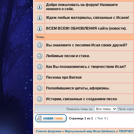
Добро пожаловать на форум! Напишите
немного о себе.
Ждем любые материалы, связанные с Исаем!
ВСЕМ ВСЕМ! ОБНОВЛЕНИЯ сайта (новости).
Темы
Вы знакомите с песнями Исая своих друзей?
Любимые песни и стихи.
Как Вы познакомились с творчеством Исая?
Песенка про Витязя
Полюбившиеся цитаты, афоризмы.
Истории, связанные с созданием песен
Показать темы за:
Поле сорт
Страница
1
из
1
[ Тем: 6 ]
Список форумов
»
Виртуальный мир Исая Шейниса
»
ТВОРЧЕС