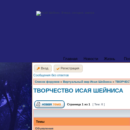
Главная
Новости
Жизнь
По
Вход
Регистрация
Сообщения без ответов
Список форумов
»
Виртуальный мир Исая Шейниса
»
ТВОРЧЕС
ТВОРЧЕСТВО ИСАЯ ШЕЙНИСА
Страница
1
из
1
[ Тем: 6 ]
Темы
Объявления