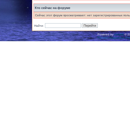
Кто сейчас на форуме
Сейчас этот форум просматривают: нет зарегистрированных польз
Найти:
Powered by
phpBB
© 20
Русская поддержка ph