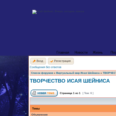
Главная
Новости
Жизнь
По
Вход
Регистрация
Сообщения без ответов
Список форумов
»
Виртуальный мир Исая Шейниса
»
ТВОРЧЕС
ТВОРЧЕСТВО ИСАЯ ШЕЙНИСА
Страница
1
из
1
[ Тем: 6 ]
Темы
Объявления