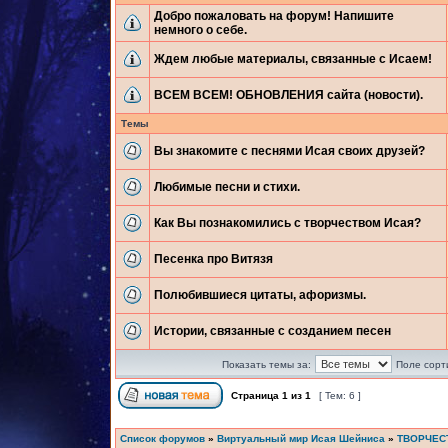
Добро пожаловать на форум! Напишите
немного о себе.
Ждем любые материалы, связанные с Исаем!
ВСЕМ ВСЕМ! ОБНОВЛЕНИЯ сайта (новости).
Темы
Вы знакомите с песнями Исая своих друзей?
Любимые песни и стихи.
Как Вы познакомились с творчеством Исая?
Песенка про Витязя
Полюбившиеся цитаты, афоризмы.
Истории, связанные с созданием песен
Показать темы за:
Поле сорт
Страница
1
из
1
[ Тем: 6 ]
Список форумов
»
Виртуальный мир Исая Шейниса
»
ТВОРЧЕС