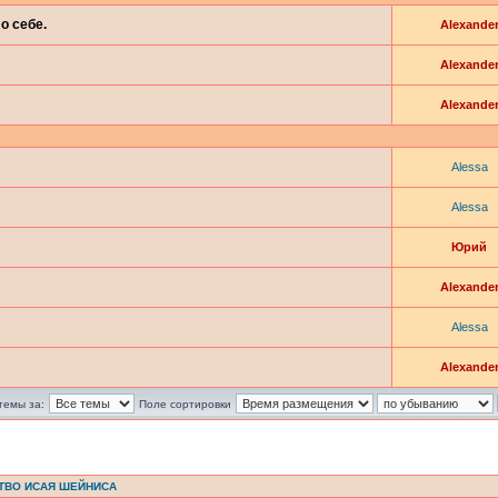
о себе.
Alexande
Alexande
Alexande
Alessa
Alessa
Юрий
Alexande
Alessa
Alexande
темы за:
Поле сортировки
ТВО ИСАЯ ШЕЙНИСА