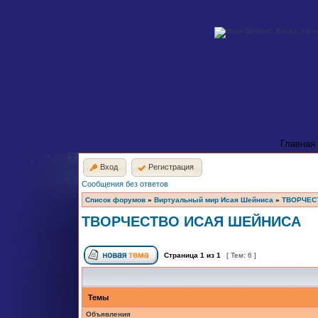
Главная
Вход
Регистрация
Сообщения без ответов
Список форумов
»
Виртуальный мир Исая Шейниса
»
ТВОРЧЕС
ТВОРЧЕСТВО ИСАЯ ШЕЙНИСА
Страница
1
из
1
[ Тем: 6 ]
Темы
Объявления