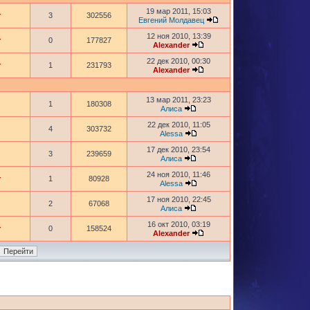
19 мар 2011, 15:03
r
3
302556
Евгений Молдавец
12 ноя 2010, 13:39
r
0
177827
Alexander
22 дек 2010, 00:30
r
1
231793
Alexander
13 мар 2011, 23:23
1
180308
Алиса
22 дек 2010, 11:05
4
303732
Alessa
17 дек 2010, 23:54
3
239659
Алиса
24 ноя 2010, 11:46
r
1
80928
Alessa
17 ноя 2010, 22:45
2
67068
Алиса
16 окт 2010, 03:19
r
0
158524
Alexander