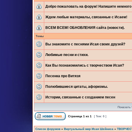
Добро пожаловать на форум! Напишите немного 
Ждем любые материалы, связанные с Исаем!
ВСЕМ ВСЕМ! ОБНОВЛЕНИЯ сайта (новости).
Темы
Вы знакомите с песнями Исая своих друзей?
Любимые песни и стихи.
Как Вы познакомились с творчеством Исая?
Песенка про Витязя
Полюбившиеся цитаты, афоризмы.
Истории, связанные с созданием песен
Показать 
Страница
1
из
1
[ Тем: 6 ]
Список форумов
»
Виртуальный мир Исая Шейниса
»
ТВОРЧЕС