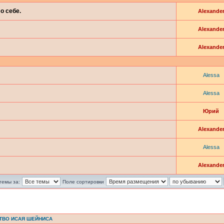
о себе.
Alexande
Alexande
Alexande
Alessa
Alessa
Юрий
Alexande
Alessa
Alexande
темы за:
Поле сортировки
ТВО ИСАЯ ШЕЙНИСА