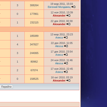
19 мар 2011, 15:03
r
3
308264
Евгений Молдавец
12 ноя 2010, 13:39
r
0
177861
Alexander
22 дек 2010, 00:30
r
1
232115
Alexander
13 мар 2011, 23:23
1
185089
Алиса
22 дек 2010, 11:05
4
347827
Alessa
17 дек 2010, 23:54
3
244065
Алиса
24 ноя 2010, 11:46
r
1
80962
Alessa
17 ноя 2010, 22:45
2
67074
Алиса
16 окт 2010, 03:19
r
0
158525
Alexander