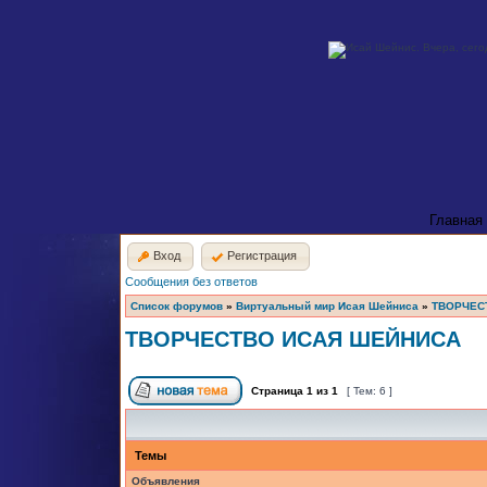
Главная
Вход
Регистрация
Сообщения без ответов
Список форумов
»
Виртуальный мир Исая Шейниса
»
ТВОРЧЕС
ТВОРЧЕСТВО ИСАЯ ШЕЙНИСА
Страница
1
из
1
[ Тем: 6 ]
Темы
Объявления