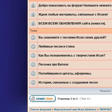
Добро пожаловать на форум! Напишите немного 
Ждем любые материалы, связанные с Исаем!
ВСЕМ ВСЕМ! ОБНОВЛЕНИЯ сайта (новости).
Темы
Вы знакомите с песнями Исая своих друзей?
Любимые песни и стихи.
Как Вы познакомились с творчеством Исая?
Песенка про Витязя
Полюбившиеся цитаты, афоризмы.
Истории, связанные с созданием песен
Показать 
Страница
1
из
1
[ Тем: 6 ]
Список форумов
»
Виртуальный мир Исая Шейниса
»
ТВОРЧЕС