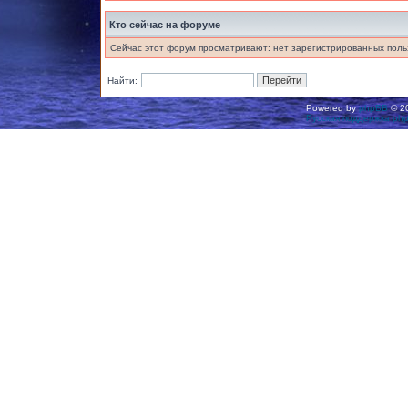
Кто сейчас на форуме
Сейчас этот форум просматривают: нет зарегистрированных польз
Найти:
Powered by
phpBB
© 20
Русская поддержка ph