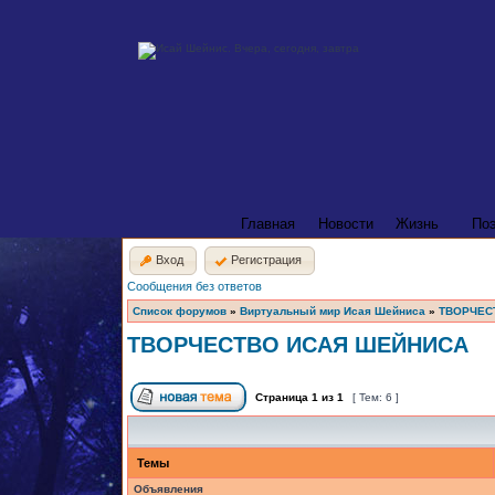
Главная
Новости
Жизнь
По
Вход
Регистрация
Сообщения без ответов
Список форумов
»
Виртуальный мир Исая Шейниса
»
ТВОРЧЕС
ТВОРЧЕСТВО ИСАЯ ШЕЙНИСА
Страница
1
из
1
[ Тем: 6 ]
Темы
Объявления