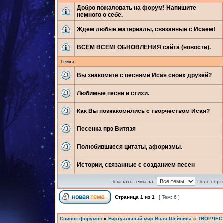
Добро пожаловать на форум! Напишите
немного о себе.
Ждем любые материалы, связанные с Исаем!
ВСЕМ ВСЕМ! ОБНОВЛЕНИЯ сайта (новости).
Темы
Вы знакомите с песнями Исая своих друзей?
Любимые песни и стихи.
Как Вы познакомились с творчеством Исая?
Песенка про Витязя
Полюбившиеся цитаты, афоризмы.
Истории, связанные с созданием песен
Показать темы за:
Поле сорт
Страница
1
из
1
[ Тем: 6 ]
Список форумов
»
Виртуальный мир Исая Шейниса
»
ТВОРЧЕС