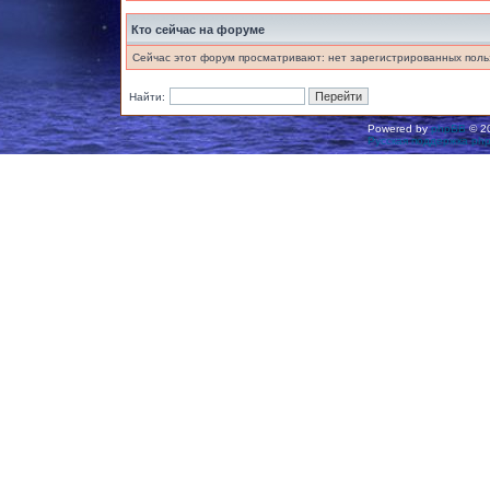
Кто сейчас на форуме
Сейчас этот форум просматривают: нет зарегистрированных польз
Найти:
Powered by
phpBB
© 20
Русская поддержка ph