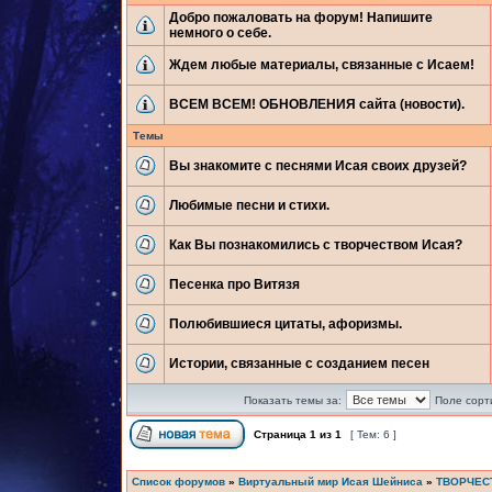
Добро пожаловать на форум! Напишите
немного о себе.
Ждем любые материалы, связанные с Исаем!
ВСЕМ ВСЕМ! ОБНОВЛЕНИЯ сайта (новости).
Темы
Вы знакомите с песнями Исая своих друзей?
Любимые песни и стихи.
Как Вы познакомились с творчеством Исая?
Песенка про Витязя
Полюбившиеся цитаты, афоризмы.
Истории, связанные с созданием песен
Показать темы за:
Поле сорт
Страница
1
из
1
[ Тем: 6 ]
Список форумов
»
Виртуальный мир Исая Шейниса
»
ТВОРЧЕС