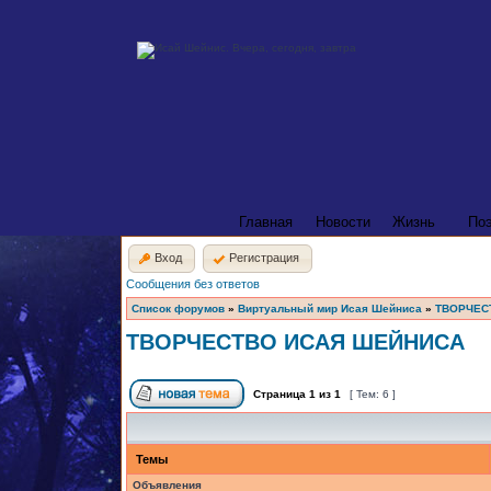
Главная
Новости
Жизнь
По
Вход
Регистрация
Сообщения без ответов
Список форумов
»
Виртуальный мир Исая Шейниса
»
ТВОРЧЕС
ТВОРЧЕСТВО ИСАЯ ШЕЙНИСА
Страница
1
из
1
[ Тем: 6 ]
Темы
Объявления