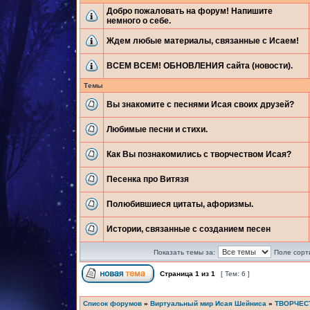
Добро пожаловать на форум! Напишите
немного о себе.
Ждем любые материалы, связанные с Исаем!
ВСЕМ ВСЕМ! ОБНОВЛЕНИЯ сайта (новости).
Темы
Вы знакомите с песнями Исая своих друзей?
Любимые песни и стихи.
Как Вы познакомились с творчеством Исая?
Песенка про Витязя
Полюбившиеся цитаты, афоризмы.
Истории, связанные с созданием песен
Показать темы за:
Поле сорт
Страница
1
из
1
[ Тем: 6 ]
Список форумов
»
Виртуальный мир Исая Шейниса
»
ТВОРЧЕС