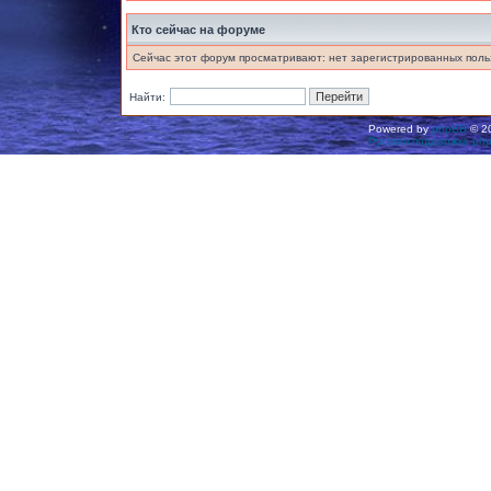
Кто сейчас на форуме
Сейчас этот форум просматривают: нет зарегистрированных польз
Найти:
Powered by
phpBB
© 20
Русская поддержка ph