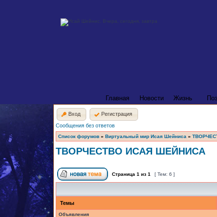
Главная
Новости
Жизнь
По
Вход
Регистрация
Сообщения без ответов
Список форумов
»
Виртуальный мир Исая Шейниса
»
ТВОРЧЕС
ТВОРЧЕСТВО ИСАЯ ШЕЙНИСА
Страница
1
из
1
[ Тем: 6 ]
Темы
Объявления