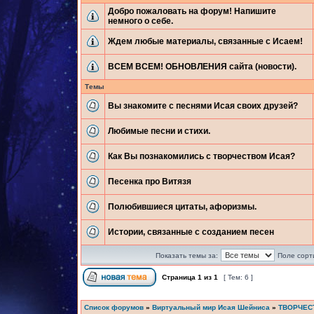
Добро пожаловать на форум! Напишите
немного о себе.
Ждем любые материалы, связанные с Исаем!
ВСЕМ ВСЕМ! ОБНОВЛЕНИЯ сайта (новости).
Темы
Вы знакомите с песнями Исая своих друзей?
Любимые песни и стихи.
Как Вы познакомились с творчеством Исая?
Песенка про Витязя
Полюбившиеся цитаты, афоризмы.
Истории, связанные с созданием песен
Показать темы за:
Поле сорт
Страница
1
из
1
[ Тем: 6 ]
Список форумов
»
Виртуальный мир Исая Шейниса
»
ТВОРЧЕС