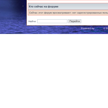
Кто сейчас на форуме
Сейчас этот форум просматривают: нет зарегистрированных польз
Найти:
Powered by
phpBB
© 20
Русская поддержка ph