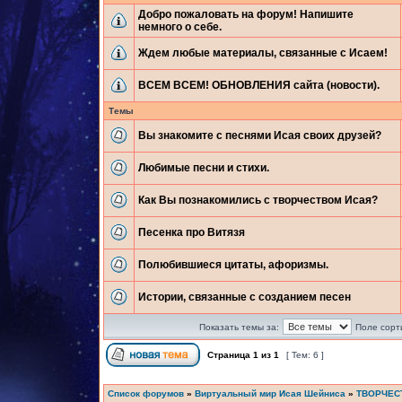
Добро пожаловать на форум! Напишите
немного о себе.
Ждем любые материалы, связанные с Исаем!
ВСЕМ ВСЕМ! ОБНОВЛЕНИЯ сайта (новости).
Темы
Вы знакомите с песнями Исая своих друзей?
Любимые песни и стихи.
Как Вы познакомились с творчеством Исая?
Песенка про Витязя
Полюбившиеся цитаты, афоризмы.
Истории, связанные с созданием песен
Показать темы за:
Поле сорт
Страница
1
из
1
[ Тем: 6 ]
Список форумов
»
Виртуальный мир Исая Шейниса
»
ТВОРЧЕС