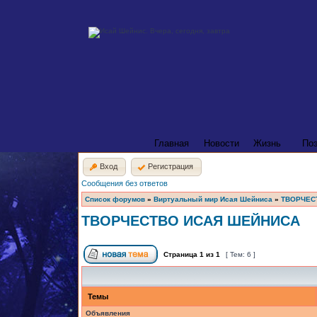
Главная
Новости
Жизнь
По
Вход
Регистрация
Сообщения без ответов
Список форумов
»
Виртуальный мир Исая Шейниса
»
ТВОРЧЕС
ТВОРЧЕСТВО ИСАЯ ШЕЙНИСА
Страница
1
из
1
[ Тем: 6 ]
Темы
Объявления