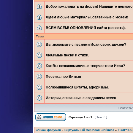
Добро пожаловать на форум! Напишите немного 
Ждем любые материалы, связанные с Исаем!
ВСЕМ ВСЕМ! ОБНОВЛЕНИЯ сайта (новости).
Темы
Вы знакомите с песнями Исая своих друзей?
Любимые песни и стихи.
Как Вы познакомились с творчеством Исая?
Песенка про Витязя
Полюбившиеся цитаты, афоризмы.
Истории, связанные с созданием песен
Показать 
Страница
1
из
1
[ Тем: 6 ]
Список форумов
»
Виртуальный мир Исая Шейниса
»
ТВОРЧЕС