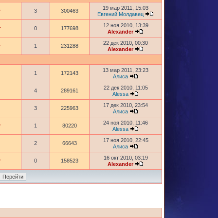
19 мар 2011, 15:03
r
3
300463
Евгений Молдавец
12 ноя 2010, 13:39
r
0
177698
Alexander
22 дек 2010, 00:30
r
1
231288
Alexander
13 мар 2011, 23:23
1
172143
Алиса
22 дек 2010, 11:05
4
289161
Alessa
17 дек 2010, 23:54
3
225963
Алиса
24 ноя 2010, 11:46
r
1
80220
Alessa
17 ноя 2010, 22:45
2
66643
Алиса
16 окт 2010, 03:19
r
0
158523
Alexander