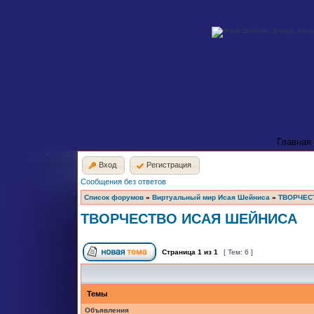
Главная
Вход
Регистрация
Сообщения без ответов
Список форумов
»
Виртуальный мир Исая Шейниса
»
ТВОРЧЕС
ТВОРЧЕСТВО ИСАЯ ШЕЙНИСА
Страница
1
из
1
[ Тем: 6 ]
Темы
Объявления