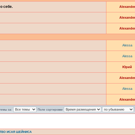
о себе.
Alexande
Alexande
Alexande
Alessa
Alessa
Юрий
Alexande
Alessa
Alexande
темы за:
Поле сортировки
ТВО ИСАЯ ШЕЙНИСА