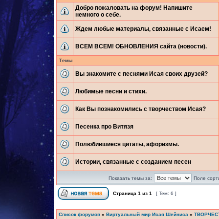
Добро пожаловать на форум! Напишите
немного о себе.
Ждем любые материалы, связанные с Исаем!
ВСЕМ ВСЕМ! ОБНОВЛЕНИЯ сайта (новости).
Темы
Вы знакомите с песнями Исая своих друзей?
Любимые песни и стихи.
Как Вы познакомились с творчеством Исая?
Песенка про Витязя
Полюбившиеся цитаты, афоризмы.
Истории, связанные с созданием песен
Показать темы за:
Поле сорт
Страница
1
из
1
[ Тем: 6 ]
Список форумов
»
Виртуальный мир Исая Шейниса
»
ТВОРЧЕС