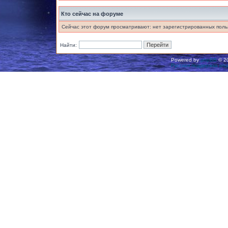
Кто сейчас на форуме
Сейчас этот форум просматривают: нет зарегистрированных польз
Найти:
Powered by
phpBB
© 20
Русская поддержка ph