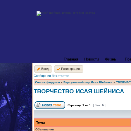
Главная
Новости
Жизнь
По
Вход
Регистрация
Сообщения без ответов
Список форумов
»
Виртуальный мир Исая Шейниса
»
ТВОРЧЕС
ТВОРЧЕСТВО ИСАЯ ШЕЙНИСА
Страница
1
из
1
[ Тем: 6 ]
Темы
Объявления