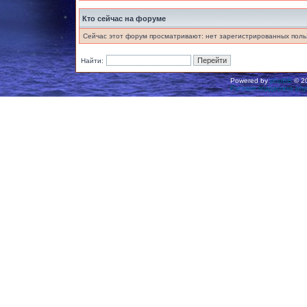
Кто сейчас на форуме
Сейчас этот форум просматривают: нет зарегистрированных польз
Найти:
Powered by
phpBB
© 20
Русская поддержка ph