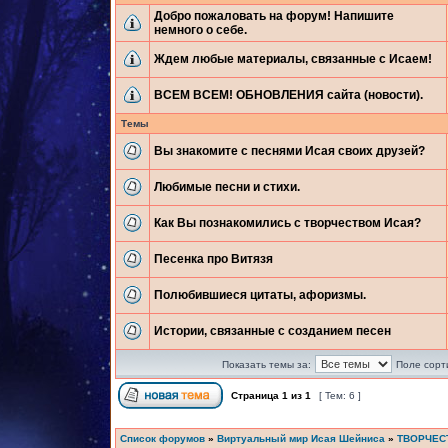
Добро пожаловать на форум! Напишите
немного о себе.
Ждем любые материалы, связанные с Исаем!
ВСЕМ ВСЕМ! ОБНОВЛЕНИЯ сайта (новости).
Темы
Вы знакомите с песнями Исая своих друзей?
Любимые песни и стихи.
Как Вы познакомились с творчеством Исая?
Песенка про Витязя
Полюбившиеся цитаты, афоризмы.
Истории, связанные с созданием песен
Показать темы за:
Поле сорт
Страница
1
из
1
[ Тем: 6 ]
Список форумов
»
Виртуальный мир Исая Шейниса
»
ТВОРЧЕС