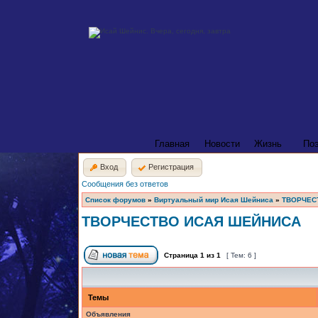
Главная
Новости
Жизнь
По
Вход
Регистрация
Сообщения без ответов
Список форумов
»
Виртуальный мир Исая Шейниса
»
ТВОРЧЕС
ТВОРЧЕСТВО ИСАЯ ШЕЙНИСА
Страница
1
из
1
[ Тем: 6 ]
Темы
Объявления