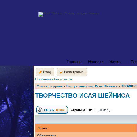
Главная
Новости
Жизнь
По
Вход
Регистрация
Сообщения без ответов
Список форумов
»
Виртуальный мир Исая Шейниса
»
ТВОРЧЕС
ТВОРЧЕСТВО ИСАЯ ШЕЙНИСА
Страница
1
из
1
[ Тем: 6 ]
Темы
Объявления