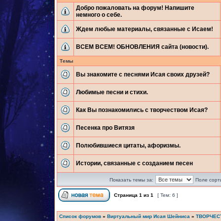
Добро пожаловать на форум! Напишите
немного о себе.
Ждем любые материалы, связанные с Исаем!
ВСЕМ ВСЕМ! ОБНОВЛЕНИЯ сайта (новости).
Темы
Вы знакомите с песнями Исая своих друзей?
Любимые песни и стихи.
Как Вы познакомились с творчеством Исая?
Песенка про Витязя
Полюбившиеся цитаты, афоризмы.
Истории, связанные с созданием песен
Показать темы за:
Поле сорт
Страница
1
из
1
[ Тем: 6 ]
Список форумов
»
Виртуальный мир Исая Шейниса
»
ТВОРЧЕС