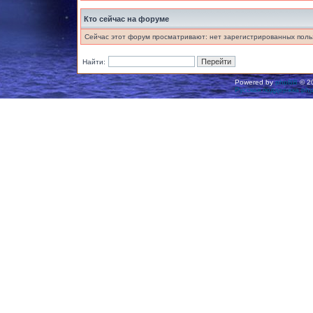
Кто сейчас на форуме
Сейчас этот форум просматривают: нет зарегистрированных польз
Найти:
Powered by
phpBB
© 20
Русская поддержка ph